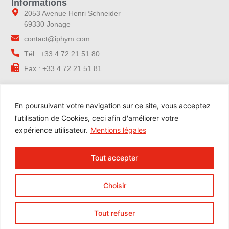
Informations
2053 Avenue Henri Schneider
69330 Jonage
contact@iphym.com
Tél : +33.4.72.21.51.80
Fax : +33.4.72.21.51.81
Navigation
En poursuivant votre navigation sur ce site, vous acceptez
Accueil
l’utilisation de Cookies, ceci afin d'améliorer votre
Notre entreprise
expérience utilisateur.
Mentions légales
Contrôle qualité
Nos gammes
Tout accepter
Nos services
Blog
Choisir
Contact
Espace Pro
Tout refuser
Formation Online