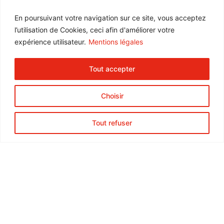
Navigation
En poursuivant votre navigation sur ce site, vous acceptez
Accueil
l’utilisation de Cookies, ceci afin d'améliorer votre
Notre entreprise
expérience utilisateur.
Mentions légales
Contrôle qualité
Nos gammes
Tout accepter
Nos services
Blog
Choisir
Contact
Espace Pro
Tout refuser
Formation Online