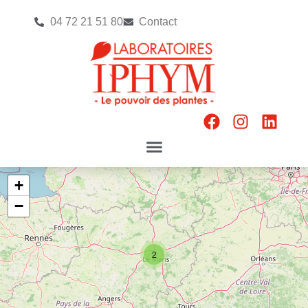
04 72 21 51 80
Contact
+
−
2