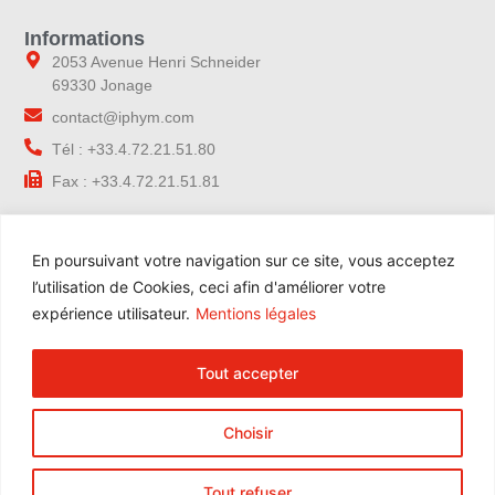
Informations
2053 Avenue Henri Schneider
69330 Jonage
contact@iphym.com
Tél : +33.4.72.21.51.80
Fax : +33.4.72.21.51.81
Navigation
En poursuivant votre navigation sur ce site, vous acceptez
Accueil
l’utilisation de Cookies, ceci afin d'améliorer votre
Notre entreprise
expérience utilisateur.
Mentions légales
Contrôle qualité
Nos gammes
Tout accepter
Nos services
Blog
Choisir
Contact
Espace Pro
Tout refuser