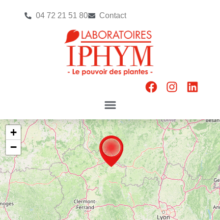
04 72 21 51 80
Contact
+
−