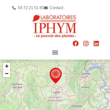
04 72 21 51 80
Contact
+
−