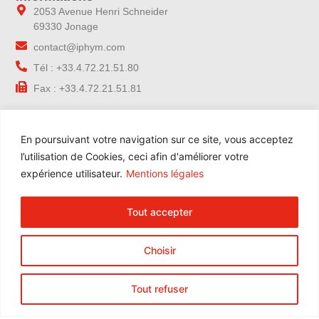
2053 Avenue Henri Schneider
69330 Jonage
contact@iphym.com
Tél : +33.4.72.21.51.80
Fax : +33.4.72.21.51.81
Navigation
En poursuivant votre navigation sur ce site, vous acceptez
Accueil
l’utilisation de Cookies, ceci afin d'améliorer votre
Notre entreprise
expérience utilisateur.
Mentions légales
Contrôle qualité
Nos gammes
Tout accepter
Nos services
Blog
Choisir
Contact
Espace Pro
Tout refuser
Formation Online