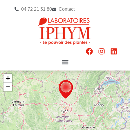
04 72 21 51 80
Contact
+
−