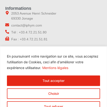
Informations
2053 Avenue Henri Schneider
69330 Jonage
contact@iphym.com
Tél : +33.4.72.21.51.80
Fax : +33.4.72.21.51.81
Navigation
En poursuivant votre navigation sur ce site, vous acceptez
Accueil
l’utilisation de Cookies, ceci afin d'améliorer votre
Notre entreprise
expérience utilisateur.
Mentions légales
Contrôle qualité
Nos gammes
Tout accepter
Nos services
Blog
Choisir
Contact
Espace Pro
Tout refuser