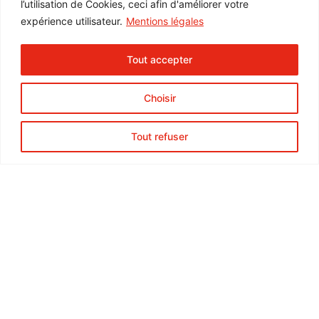
l’utilisation de Cookies, ceci afin d'améliorer votre
Notre entreprise
expérience utilisateur.
Mentions légales
Contrôle qualité
Nos gammes
Tout accepter
Nos services
Blog
Choisir
Contact
Espace Pro
Tout refuser
Formation Online
Copyright IPHYM 2025 - Mentions légales