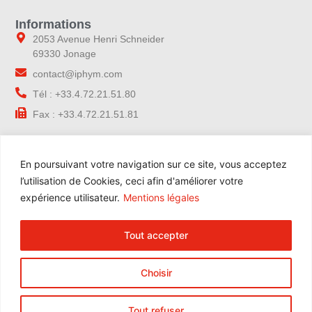
Informations
2053 Avenue Henri Schneider
69330 Jonage
contact@iphym.com
Tél : +33.4.72.21.51.80
Fax : +33.4.72.21.51.81
Navigation
En poursuivant votre navigation sur ce site, vous acceptez
Accueil
l’utilisation de Cookies, ceci afin d'améliorer votre
Notre entreprise
expérience utilisateur.
Mentions légales
Contrôle qualité
Nos gammes
Tout accepter
Nos services
Blog
Choisir
Contact
Espace Pro
Tout refuser