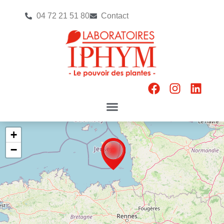
04 72 21 51 80
Contact
+
−